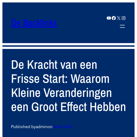
YouTube
Facebook
X
Instagram
De Backlinks
De Kracht van een
Frisse Start: Waarom
Kleine Veranderingen
een Groot Effect Hebben
Published by
admin
on
juni 15, 2025