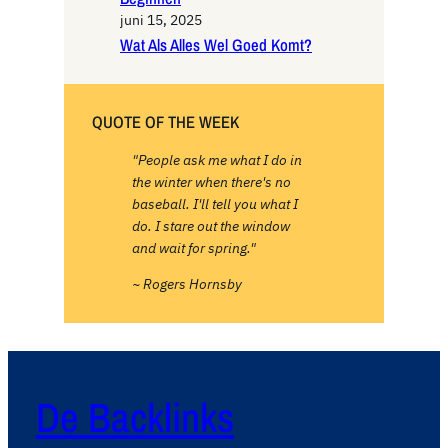
juni 15, 2025
Wat Als Alles Wel Goed Komt?
QUOTE OF THE WEEK
"People ask me what I do in
the winter when there's no
baseball. I'll tell you what I
do. I stare out the window
and wait for spring."
~ Rogers Hornsby
De Backlinks